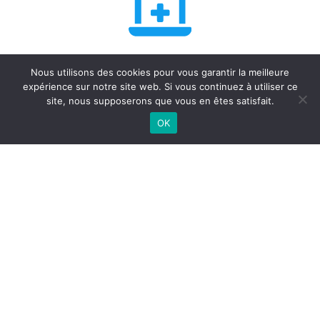
Diagnostics Auto
Nous utilisons des cookies pour vous garantir la meilleure
expérience sur notre site web. Si vous continuez à utiliser ce
site, nous supposerons que vous en êtes satisfait.
OK
Matériel agricole
Spécialiste 4x4